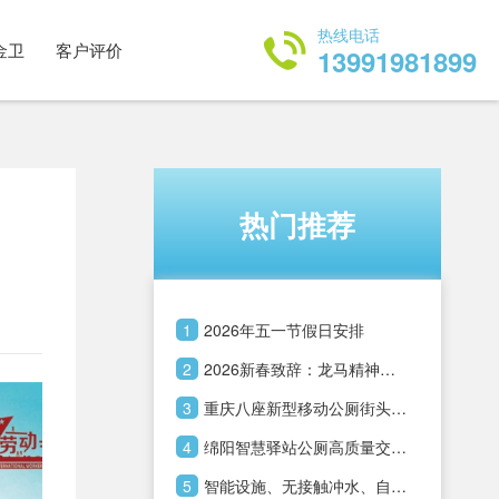
热线电话
金卫
客户评价
13991981899
热门推荐
1
2026年五一节假日安排
2
2026新春致辞：龙马精神，
吉祥安康！
3
重庆八座新型移动公厕街头投
用，智慧便民提升城市管理温
4
绵阳智慧驿站公厕高质量交
度
付，科技赋能城市服务再升级
5
智能设施、无接触冲水、自动