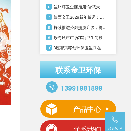
照明......公厕正变得越来越智
6
兰州环卫全面启用“智慧大脑”
能~
智慧公厕频频亮相
7
陕西金卫2026新年贺词：乘
势而上，共启新程
8
持续推进公厕提质升级，提升
市民生活品质。
9
乐海城市广场移动卫生间投入
使用，路人点赞移动卫生间！
10
3座智慧移动环保卫生间在银
川市街道投入使用
联系金卫环保
13991981899
产品中心
联系我们
联系客服