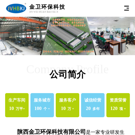
金卫环保科技
JIN WEI HUAN BAO KE JI
Company Profile
公司简介
生产车间
服务城市
服务客户
诚信经营
资质荣誉
10
100
10
20
120
万平+
个 +
万 +
多年
项 +
陕西金卫环保科技有限公司
是一家专业研发生