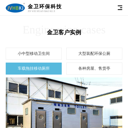
金卫环保科技
JIN WEI HUAN BAO KE JI
Engineering cases
金卫客户实例
小中型移动卫生间
大型装配环保公厕
车载拖挂移动厕所
各种房屋、售货亭