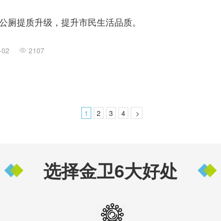
公厕提质升级，提升市民生活品质。
-02
2107
1
2
3
4
>
选择金卫6大好处