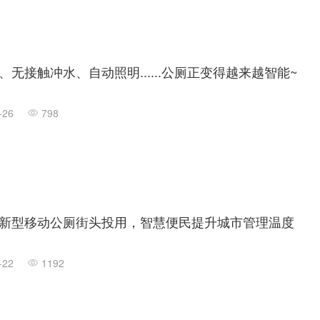
、无接触冲水、自动照明......公厕正变得越来越智能~
-26
798
新型移动公厕街头投用，智慧便民提升城市管理温度
-22
1192